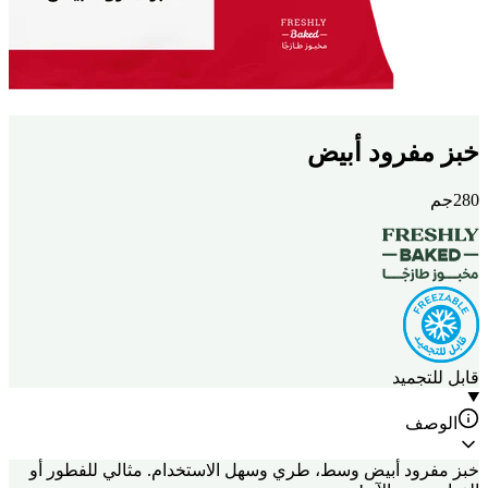
خبز مفرود أبيض
280جم
قابل للتجميد
الوصف
خبز مفرود أبيض وسط، طري وسهل الاستخدام. مثالي للفطور أو