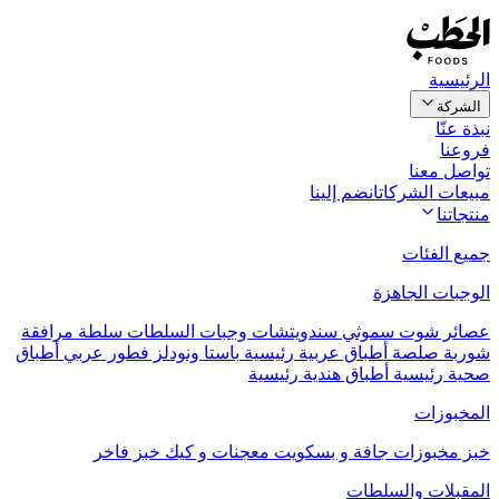
الرئيسية
الشركة
نبذة عنّا
فروعنا
تواصل معنا
مبيعات الشركات
انضم إلينا
منتجاتنا
جميع الفئات
الوجبات الجاهزة
عصائر
شوت
سموثي
سندويتشات
وجبات السلطات
سلطة مرافقة
شوربة
صلصة
أطباق عربية رئيسية
باستا ونودلز
فطور عربي
أطباق
صحية رئيسية
أطباق هندية رئيسية
المخبوزات
خبز
مخبوزات جافة و بسكويت
معجنات و كيك
خبز فاخر
المقبلات والسلطات