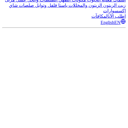
زيت الزيتون
الزيتون والمخللات
باستا
فلفل وتوابل
صلصات
شاي
إكسسوارات
اطلب الآن
المكافآت
English
EN