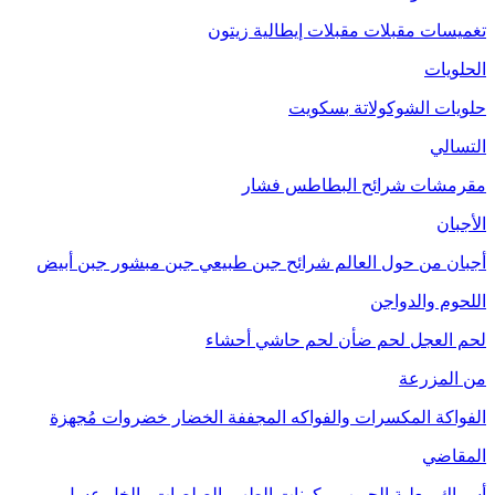
تغميسات
مقبلات
مقبلات إيطالية
زيتون
الحلويات
حلويات الشوكولاتة
بسكويت
التسالي
مقرمشات
شرائح البطاطس
فشار
الأجبان
أجبان من حول العالم
شرائح جبن طبيعي
جبن مبشور
جبن أبيض
اللحوم والدواجن
لحم العجل
لحم ضأن
لحم حاشي
أحشاء
من المزرعة
الفواكة
المكسرات والفواكه المجففة
الخضار
خضروات مُجهزة
المقاضي
أسماك معلبة
الحبوب
مكونات الطهي
الصلصات والخل
عسل
مربى