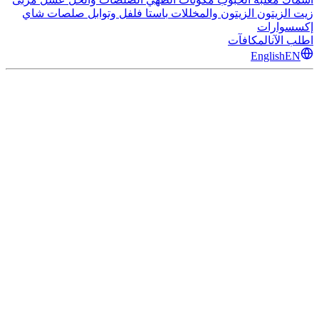
زيت الزيتون
الزيتون والمخللات
باستا
فلفل وتوابل
صلصات
شاي
إكسسوارات
اطلب الآن
المكافآت
English
EN