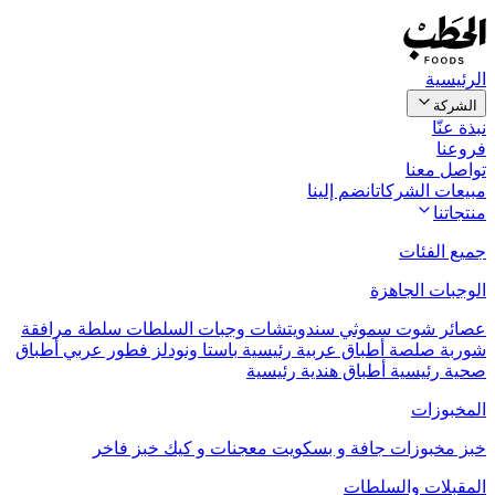
الرئيسية
الشركة
نبذة عنّا
فروعنا
تواصل معنا
مبيعات الشركات
انضم إلينا
منتجاتنا
جميع الفئات
الوجبات الجاهزة
عصائر
شوت
سموثي
سندويتشات
وجبات السلطات
سلطة مرافقة
شوربة
صلصة
أطباق عربية رئيسية
باستا ونودلز
فطور عربي
أطباق
صحية رئيسية
أطباق هندية رئيسية
المخبوزات
خبز
مخبوزات جافة و بسكويت
معجنات و كيك
خبز فاخر
المقبلات والسلطات