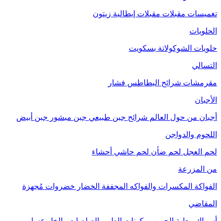
تغميسات
مقبلات
مقبلات إيطالية
زيتون
الحلويات
حلويات الشوكولاتة
بسكويت
التسالي
مقرمشات
شرائح البطاطس
فشار
الأجبان
أجبان من حول العالم
شرائح جبن طبيعي
جبن مبشور
جبن أبيض
اللحوم والدواجن
لحم العجل
لحم ضأن
لحم حاشي
أحشاء
من المزرعة
الفواكة
المكسرات والفواكه المجففة
الخضار
خضروات مُجهزة
المقاضي
أسماك معلبة
الحبوب
مكونات الطهي
الصلصات والخل
عسل
مربى