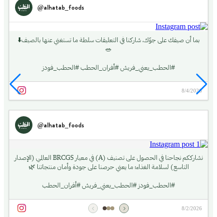
@alhatab_foods
بما أن صيفك على جوّك، شاركنا في التعليقات سلطة ما تستغني عنها بالصيف⬇️
🥗
#الحطب_يعني_فريش #أفران_الحطب #الحطب_فودز
8/4/2026
@alhatab_foods
نشارككم نجاحنا في الحصول على تصنيف (A) في معيار BRCGS العالمي (الإصدار
التاسع) لسلامة الغذاء؛ ما يعني حرصنا على جودة وأمان منتجاتنا 🌿
#الحطب_فودز #الحطب_يعني_فريش #أفران_الحطب