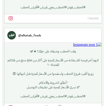
*لا يسري على تطبيقات التوصيل الإلكترونية.
#الحطب_فودز #الحطب_يعني_فريش #أفران_الحطب
7/30/2026
@alhatab_foods
وقت الحطب، وصيفك على جوّك! ☀️🌿
اليوم آخر فرصة للاستفادة من الأسعار المميزة على أكثر من 500 منتج من فئاتكم
المفضلة ✨
زوروا أقرب فروع الحطب واستفيدوا من الأسعار المميزة قبل انتهائها 😍
*تُطبَّق الشروط والأحكام.
*لا تسري الأسعار المميزة على تطبيقات التوصيل.
#الحطب_فودز #الحطب_يعني_فريش #أفران_الحطب