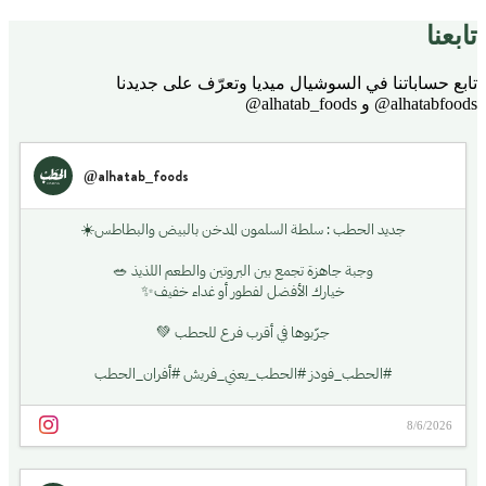
تابعنا
تابع حساباتنا في السوشيال ميديا وتعرّف على جديدنا
alhatabfoods@ و alhatab_foods@
@alhatab_foods
جديد الحطب : سلطة السلمون المدخن بالبيض والبطاطس☀️
وجبة جاهزة تجمع بين البروتين والطعم اللذيذ 🥗
خيارك الأفضل لفطور أو غداء خفيف✨
جرّبوها في أقرب فرع للحطب 💚
#الحطب_فودز #الحطب_يعني_فريش #أفران_الحطب
8/6/2026