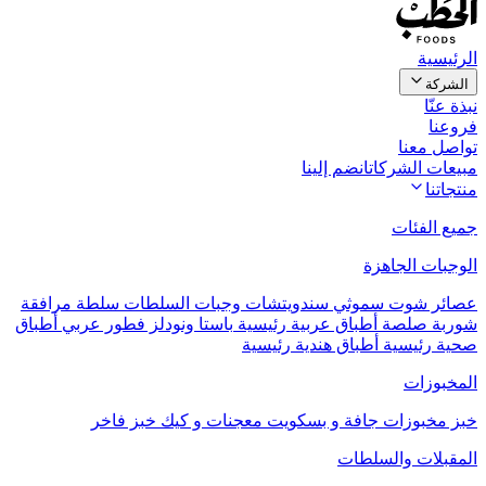
الرئيسية
الشركة
نبذة عنّا
فروعنا
تواصل معنا
مبيعات الشركات
انضم إلينا
منتجاتنا
جميع الفئات
الوجبات الجاهزة
عصائر
شوت
سموثي
سندويتشات
وجبات السلطات
سلطة مرافقة
شوربة
صلصة
أطباق عربية رئيسية
باستا ونودلز
فطور عربي
أطباق
صحية رئيسية
أطباق هندية رئيسية
المخبوزات
خبز
مخبوزات جافة و بسكويت
معجنات و كيك
خبز فاخر
المقبلات والسلطات