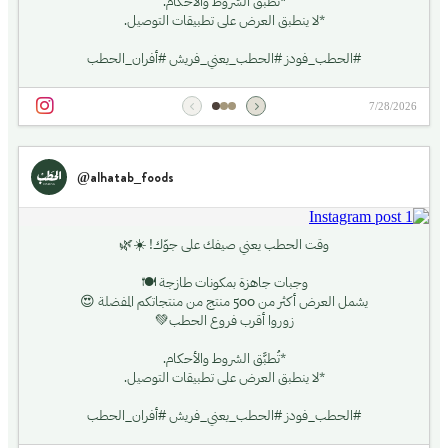
*تُطبَّق الشروط والأحكام.
*لا ينطبق العرض على تطبيقات التوصيل.
#الحطب_فودز #الحطب_يعني_فريش #أفران_الحطب
7/28/2026
@alhatab_foods
وقت الحطب يعني صيفك على جوّك! ☀️🌿
وجبات جاهزة بمكونات طازجة 🍽️
يشمل العرض أكثر من 500 منتج من منتجاتكم المفضلة 😍
زوروا أقرب فروع الحطب💚
*تُطبَّق الشروط والأحكام.
*لا ينطبق العرض على تطبيقات التوصيل.
#الحطب_فودز #الحطب_يعني_فريش #أفران_الحطب