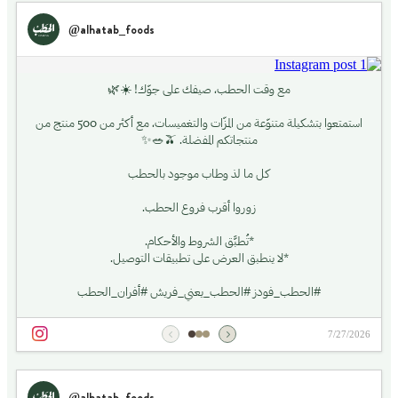
@alhatab_foods
مع وقت الحطب، صيفك على جوّك! ☀️🌿
استمتعوا بتشكيلة متنوّعة من المزّات والتغميسات، مع أكثر من 500 منتج من
منتجاتكم المفضلة. 🫒🥗✨
كل ما لذ وطاب موجود بالحطب
زوروا أقرب فروع الحطب.
*تُطبَّق الشروط والأحكام.
*لا ينطبق العرض على تطبيقات التوصيل.
#الحطب_فودز #الحطب_يعني_فريش #أفران_الحطب
7/27/2026