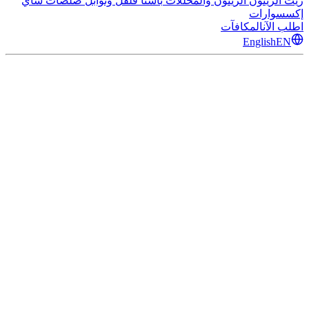
زيت الزيتون
الزيتون والمخللات
باستا
فلفل وتوابل
صلصات
شاي
إكسسوارات
اطلب الآن
المكافآت
English
EN