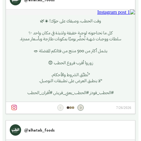
@alhatab_foods
وقت الحطب، وصيفك على جوّك! ☀️🌿
كل ما تحتاجونه لوجبة خفيفة ولذيذة في مكان واحد ✨
سلطات ووجبات شهية تُحضَّر يوميًا بمكونات طازجة وبأسعار مميزة.
يشمل أكثر من 500 منتج من فئاتكم المفضلة 🥗
زوروا أقرب فروع الحطب 😍
*تُطبَّق الشروط والأحكام.
*لا ينطبق العرض على تطبيقات التوصيل.
#الحطب_فودز #الحطب_يعني_فريش #أفران_الحطب
7/26/2026
@alhatab_foods