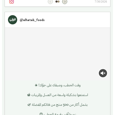
7/30/2026
@alhatab_foods
وقت الحطب، وصيفك على جوّك! ☀️
استمتعوا بتشكيلة واسعة من العسل والمربيات 🍯
يشمل أكثر من 500 منتج من فئاتكم المفضلة 🌿