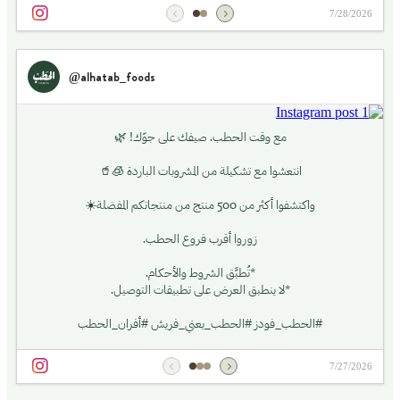
7/28/2026
@alhatab_foods
مع وقت الحطب، صيفك على جوّك! 🌿
انتعشوا مع تشكيلة من المشروبات الباردة 🧊🥤
واكتشفوا أكثر من 500 منتج من منتجاتكم المفضلة☀️
زوروا أقرب فروع الحطب.
*تُطبَّق الشروط والأحكام.
*لا ينطبق العرض على تطبيقات التوصيل.
#الحطب_فودز #الحطب_يعني_فريش #أفران_الحطب
7/27/2026