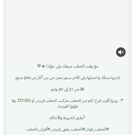
مع وقت الحطب صيفك على جوّك! ☀️💚
اشتروا منتجًا، واحصلوا على الآخر بسعر مميز، من بين أكثر من 500 منتج.
📅 من 27 إلى 30 يوليو
📍 زوروا أقرب فرع لكم من الحطب ماركت, الحطب فريش أو TO GO، ولا
تفوّتوا الفرصة.
*تُطبق الشروط والأحكام
#الحطب_فودز #الحطب_يعني_فريش #أفران_الحطب