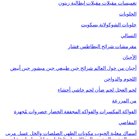
تغميسات
مقبلات
مقبلات إيطالية
زيتون
الحلويات
حلويات الشوكولاتة
بسكويت
التسالي
مقرمشات
شرائح البطاطس
فشار
الأجبان
أجبان من حول العالم
شرائح جبن طبيعي
جبن مبشور
جبن أبيض
اللحوم والدواجن
لحم العجل
لحم ضأن
لحم حاشي
أحشاء
من المزرعة
الفواكة
المكسرات والفواكه المجففة
الخضار
خضروات مُجهزة
المقاضي
أسماك معلبة
الحبوب
مكونات الطهي
الصلصات والخل
عسل
مربى