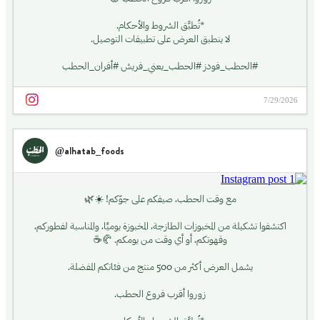
زوروا أقرب فروع الحطب 😍
*تُطبَّق الشروط والأحكام.
لا ينطبق العرض على تطبيقات التوصيل.
#الحطب_فودز #الحطب_يعني_فريش #أفران_الحطب
7/29/2026
@alhatab_foods
مع وقت الحطب، صيفكم على جوّكم! ☀️🌿
اكتشفوا تشكيلة من المخبوزات الطازجة، المخبوزة يوميًا، والمناسبة لفطوركم،
وقهوتكم، أو أي وقت من يومكم. 🥐☕
يشمل العرض أكثر من 500 منتج من فئاتكم المفضلة.
زوروا أقرب فروع الحطب.