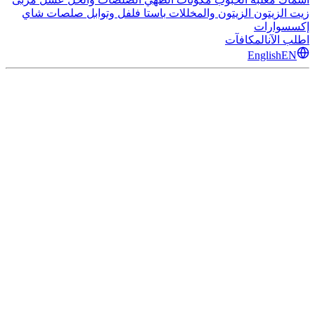
زيت الزيتون
الزيتون والمخللات
باستا
فلفل وتوابل
صلصات
شاي
إكسسوارات
اطلب الآن
المكافآت
English
EN