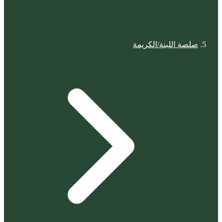
صلصة اللبنة/الكريمة