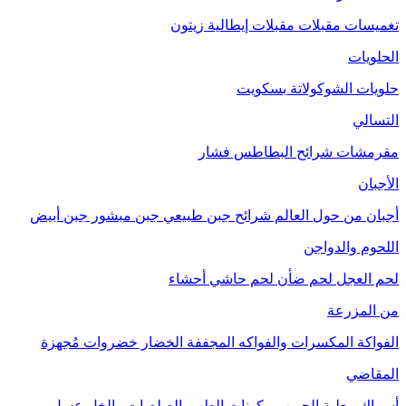
تغميسات
مقبلات
مقبلات إيطالية
زيتون
الحلويات
حلويات الشوكولاتة
بسكويت
التسالي
مقرمشات
شرائح البطاطس
فشار
الأجبان
أجبان من حول العالم
شرائح جبن طبيعي
جبن مبشور
جبن أبيض
اللحوم والدواجن
لحم العجل
لحم ضأن
لحم حاشي
أحشاء
من المزرعة
الفواكة
المكسرات والفواكه المجففة
الخضار
خضروات مُجهزة
المقاضي
أسماك معلبة
الحبوب
مكونات الطهي
الصلصات والخل
عسل
مربى