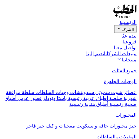
الرئيسية
الشركة
نبذة عنّا
فروعنا
تواصل معنا
مبيعات الشركات
انضم إلينا
منتجاتنا
جميع الفئات
الوجبات الجاهزة
عصائر
شوت
سموثي
سندويتشات
وجبات السلطات
سلطة مرافقة
شوربة
صلصة
أطباق عربية رئيسية
باستا ونودلز
فطور عربي
أطباق
صحية رئيسية
أطباق هندية رئيسية
المخبوزات
خبز
مخبوزات جافة و بسكويت
معجنات و كيك
خبز فاخر
المقبلات والسلطات