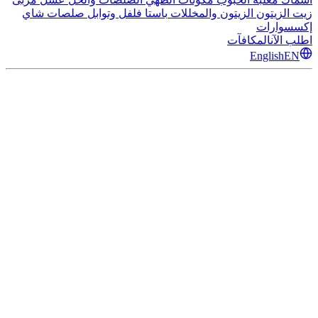
زيت الزيتون
الزيتون والمخللات
باستا
فلفل وتوابل
صلصات
شاي
إكسسوارات
اطلب الآن
المكافآت
English
EN