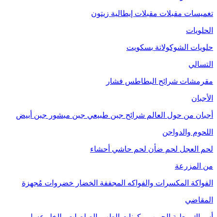
تغميسات
مقبلات
مقبلات إيطالية
زيتون
الحلويات
حلويات الشوكولاتة
بسكويت
التسالي
مقرمشات
شرائح البطاطس
فشار
الأجبان
أجبان من حول العالم
شرائح جبن طبيعي
جبن مبشور
جبن أبيض
اللحوم والدواجن
لحم العجل
لحم ضأن
لحم حاشي
أحشاء
من المزرعة
الفواكة
المكسرات والفواكه المجففة
الخضار
خضروات مُجهزة
المقاضي
أسماك معلبة
الحبوب
مكونات الطهي
الصلصات والخل
عسل
مربى