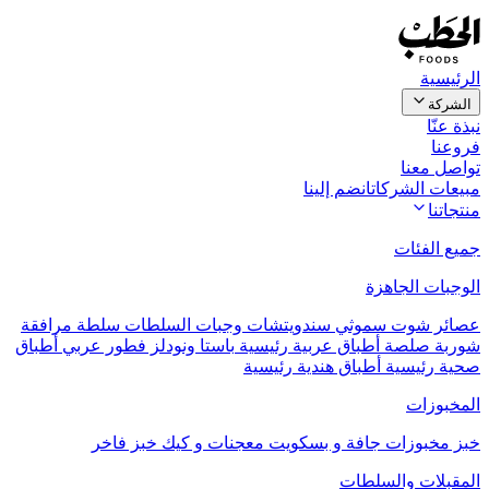
الرئيسية
الشركة
نبذة عنّا
فروعنا
تواصل معنا
مبيعات الشركات
انضم إلينا
منتجاتنا
جميع الفئات
الوجبات الجاهزة
عصائر
شوت
سموثي
سندويتشات
وجبات السلطات
سلطة مرافقة
شوربة
صلصة
أطباق عربية رئيسية
باستا ونودلز
فطور عربي
أطباق
صحية رئيسية
أطباق هندية رئيسية
المخبوزات
خبز
مخبوزات جافة و بسكويت
معجنات و كيك
خبز فاخر
المقبلات والسلطات