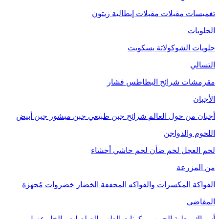
تغميسات
مقبلات
مقبلات إيطالية
زيتون
الحلويات
حلويات الشوكولاتة
بسكويت
التسالي
مقرمشات
شرائح البطاطس
فشار
الأجبان
أجبان من حول العالم
شرائح جبن طبيعي
جبن مبشور
جبن أبيض
اللحوم والدواجن
لحم العجل
لحم ضأن
لحم حاشي
أحشاء
من المزرعة
الفواكة
المكسرات والفواكه المجففة
الخضار
خضروات مُجهزة
المقاضي
أسماك معلبة
الحبوب
مكونات الطهي
الصلصات والخل
عسل
مربى