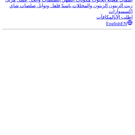
زيت الزيتون
الزيتون والمخللات
باستا
فلفل وتوابل
صلصات
شاي
إكسسوارات
اطلب الآن
المكافآت
English
EN