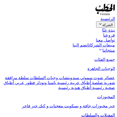
الرئيسية
الشركة
نبذة عنّا
فروعنا
تواصل معنا
مبيعات الشركات
انضم إلينا
منتجاتنا
جميع الفئات
الوجبات الجاهزة
عصائر
شوت
سموثي
سندويتشات
وجبات السلطات
سلطة مرافقة
شوربة
صلصة
أطباق عربية رئيسية
باستا ونودلز
فطور عربي
أطباق
صحية رئيسية
أطباق هندية رئيسية
المخبوزات
خبز
مخبوزات جافة و بسكويت
معجنات و كيك
خبز فاخر
المقبلات والسلطات