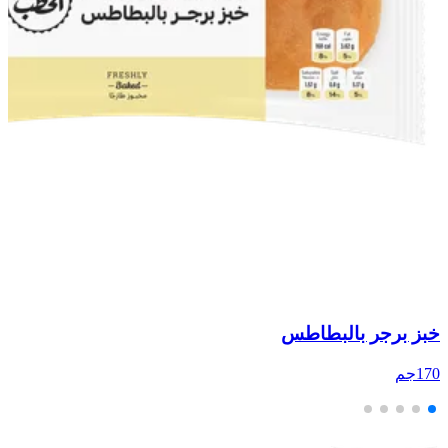
خبز برجر بالبطاطس
خ
170جم
30