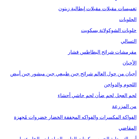
تغميسات
مقبلات
مقبلات إيطالية
زيتون
الحلويات
حلويات الشوكولاتة
بسكويت
التسالي
مقرمشات
شرائح البطاطس
فشار
الأجبان
أجبان من حول العالم
شرائح جبن طبيعي
جبن مبشور
جبن أبيض
اللحوم والدواجن
لحم العجل
لحم ضأن
لحم حاشي
أحشاء
من المزرعة
الفواكة
المكسرات والفواكه المجففة
الخضار
خضروات مُجهزة
المقاضي
أسماك معلبة
الحبوب
مكونات الطهي
الصلصات والخل
عسل
مربى