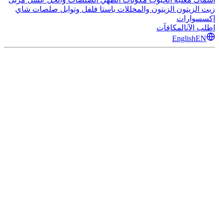
زيت الزيتون
الزيتون والمخللات
باستا
فلفل وتوابل
صلصات
شاي
إكسسوارات
اطلب الآن
المكافآت
English
EN