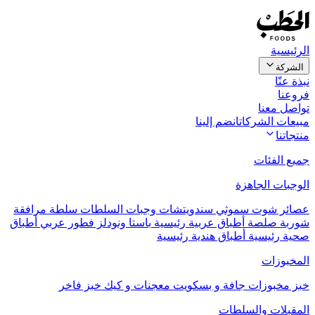
الرئيسية
الشركة
نبذة عنّا
فروعنا
تواصل معنا
مبيعات الشركات
انضم إلينا
منتجاتنا
جميع الفئات
الوجبات الجاهزة
عصائر
شوت
سموثي
سندويتشات
وجبات السلطات
سلطة مرافقة
شوربة
صلصة
أطباق عربية رئيسية
باستا ونودلز
فطور عربي
أطباق
صحية رئيسية
أطباق هندية رئيسية
المخبوزات
خبز
مخبوزات جافة و بسكويت
معجنات و كيك
خبز فاخر
المقبلات والسلطات