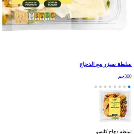
سلطة سيزر مع الدجاج
ص
300جم
00
سلطة دجاج كاتسو