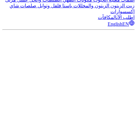
زيت الزيتون
الزيتون والمخللات
باستا
فلفل وتوابل
صلصات
شاي
إكسسوارات
اطلب الآن
المكافآت
English
EN