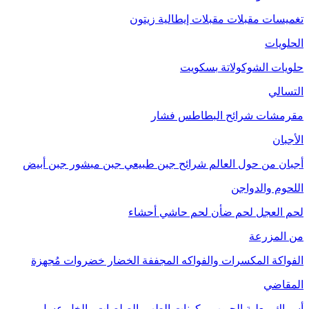
تغميسات
مقبلات
مقبلات إيطالية
زيتون
الحلويات
حلويات الشوكولاتة
بسكويت
التسالي
مقرمشات
شرائح البطاطس
فشار
الأجبان
أجبان من حول العالم
شرائح جبن طبيعي
جبن مبشور
جبن أبيض
اللحوم والدواجن
لحم العجل
لحم ضأن
لحم حاشي
أحشاء
من المزرعة
الفواكة
المكسرات والفواكه المجففة
الخضار
خضروات مُجهزة
المقاضي
أسماك معلبة
الحبوب
مكونات الطهي
الصلصات والخل
عسل
مربى