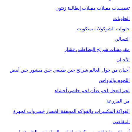
تغميسات
مقبلات
مقبلات إيطالية
زيتون
الحلويات
حلويات الشوكولاتة
بسكويت
التسالي
مقرمشات
شرائح البطاطس
فشار
الأجبان
أجبان من حول العالم
شرائح جبن طبيعي
جبن مبشور
جبن أبيض
اللحوم والدواجن
لحم العجل
لحم ضأن
لحم حاشي
أحشاء
من المزرعة
الفواكة
المكسرات والفواكه المجففة
الخضار
خضروات مُجهزة
المقاضي
أسماك معلبة
الحبوب
مكونات الطهي
الصلصات والخل
عسل
مربى