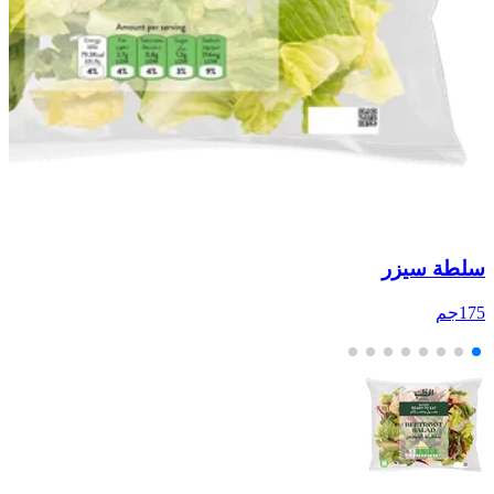
سلطة سيزر
م
175جم
00