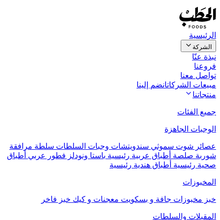
الرئيسية
الشركة
نبذة عنّا
فروعنا
تواصل معنا
مبيعات الشركات
انضم إلينا
منتجاتنا
جميع الفئات
الوجبات الجاهزة
عصائر
شوت
سموثي
سندويتشات
وجبات السلطات
سلطة مرافقة
شوربة
صلصة
أطباق عربية رئيسية
باستا ونودلز
فطور عربي
أطباق
صحية رئيسية
أطباق هندية رئيسية
المخبوزات
خبز
مخبوزات جافة و بسكويت
معجنات و كيك
خبز فاخر
المقبلات والسلطات