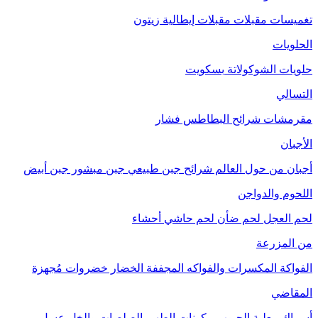
تغميسات
مقبلات
مقبلات إيطالية
زيتون
الحلويات
حلويات الشوكولاتة
بسكويت
التسالي
مقرمشات
شرائح البطاطس
فشار
الأجبان
أجبان من حول العالم
شرائح جبن طبيعي
جبن مبشور
جبن أبيض
اللحوم والدواجن
لحم العجل
لحم ضأن
لحم حاشي
أحشاء
من المزرعة
الفواكة
المكسرات والفواكه المجففة
الخضار
خضروات مُجهزة
المقاضي
أسماك معلبة
الحبوب
مكونات الطهي
الصلصات والخل
عسل
مربى