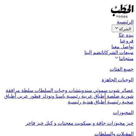
الرئيسية
الشركة
نبذة عنّا
فروعنا
تواصل معنا
مبيعات الشركات
انضم إلينا
منتجاتنا
جميع الفئات
الوجبات الجاهزة
عصائر
شوت
سموثي
سندويتشات
وجبات السلطات
سلطة مرافقة
شوربة
صلصة
أطباق عربية رئيسية
باستا ونودلز
فطور عربي
أطباق
صحية رئيسية
أطباق هندية رئيسية
المخبوزات
خبز
مخبوزات جافة و بسكويت
معجنات و كيك
خبز فاخر
المقبلات والسلطات