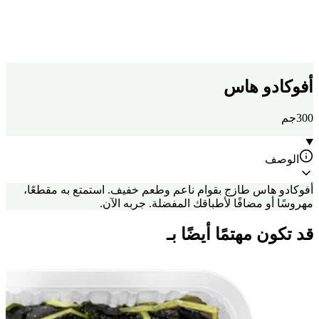
أفوكادو هاس
300جم
الوصف
أفوكادو هاس طازج بقوام ناعم وطعم خفيف. استمتع به مقطعًا،
مهروسًا أو مضافًا لأطباقك المفضلة. جربه الآن.
قد تكون مهتمًا أيضًا بـ