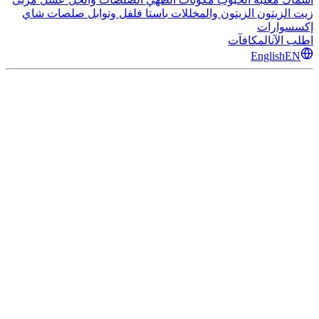
زيت الزيتون
الزيتون والمخللات
باستا
فلفل وتوابل
صلصات
شاي
إكسسوارات
اطلب الآن
المكافآت
English
EN