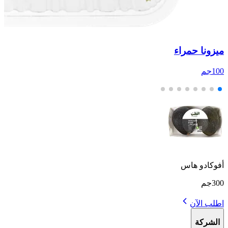
ميزونا حمراء
ا
100جم
00
أفوكادو هاس
300جم
اطلب الآن
الشركة