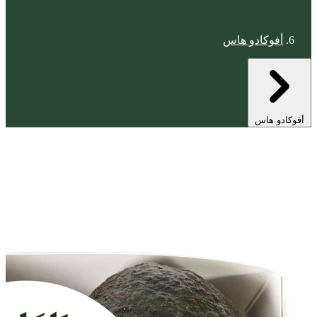
أفوكادو هاس
أفوكادو هاس