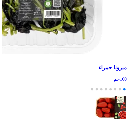
ميزونا حمراء
أ
100جم
00