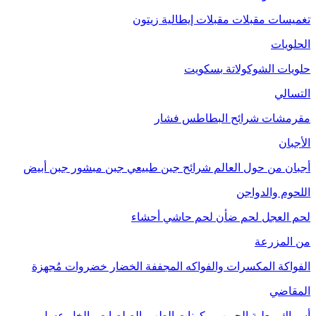
تغميسات
مقبلات
مقبلات إيطالية
زيتون
الحلويات
حلويات الشوكولاتة
بسكويت
التسالي
مقرمشات
شرائح البطاطس
فشار
الأجبان
أجبان من حول العالم
شرائح جبن طبيعي
جبن مبشور
جبن أبيض
اللحوم والدواجن
لحم العجل
لحم ضأن
لحم حاشي
أحشاء
من المزرعة
الفواكة
المكسرات والفواكه المجففة
الخضار
خضروات مُجهزة
المقاضي
أسماك معلبة
الحبوب
مكونات الطهي
الصلصات والخل
عسل
مربى