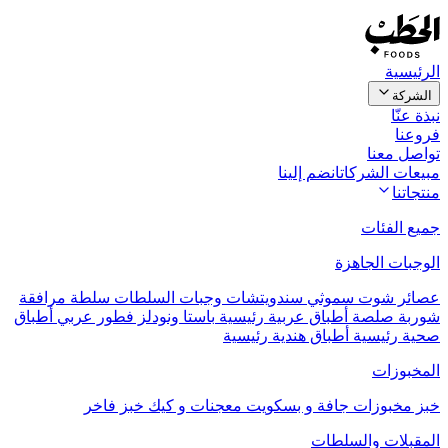
الرئيسية
الشركة
نبذة عنّا
فروعنا
تواصل معنا
مبيعات الشركات
انضم إلينا
منتجاتنا
جميع الفئات
الوجبات الجاهزة
عصائر
شوت
سموثي
سندويتشات
وجبات السلطات
سلطة مرافقة
شوربة
صلصة
أطباق عربية رئيسية
باستا ونودلز
فطور عربي
أطباق
صحية رئيسية
أطباق هندية رئيسية
المخبوزات
خبز
مخبوزات جافة و بسكويت
معجنات و كيك
خبز فاخر
المقبلات والسلطات