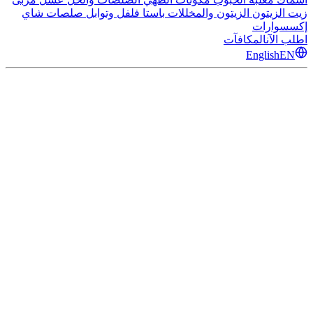
زيت الزيتون
الزيتون والمخللات
باستا
فلفل وتوابل
صلصات
شاي
إكسسوارات
اطلب الآن
المكافآت
English
EN