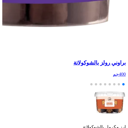
براوني رولز بالشوكولاتة
حل
400جم
85
ارز مكرمل بالشوكولاتة