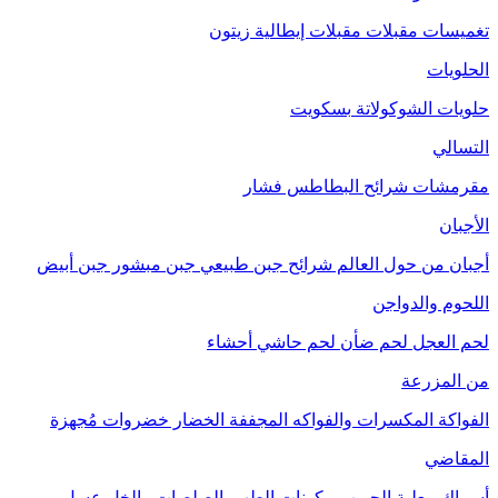
تغميسات
مقبلات
مقبلات إيطالية
زيتون
الحلويات
حلويات الشوكولاتة
بسكويت
التسالي
مقرمشات
شرائح البطاطس
فشار
الأجبان
أجبان من حول العالم
شرائح جبن طبيعي
جبن مبشور
جبن أبيض
اللحوم والدواجن
لحم العجل
لحم ضأن
لحم حاشي
أحشاء
من المزرعة
الفواكة
المكسرات والفواكه المجففة
الخضار
خضروات مُجهزة
المقاضي
أسماك معلبة
الحبوب
مكونات الطهي
الصلصات والخل
عسل
مربى