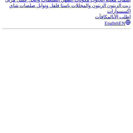
زيت الزيتون
الزيتون والمخللات
باستا
فلفل وتوابل
صلصات
شاي
إكسسوارات
اطلب الآن
المكافآت
English
EN