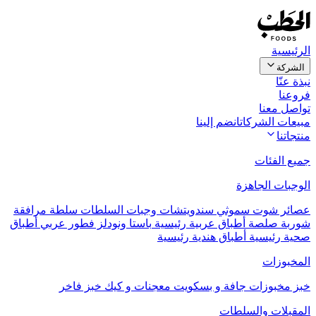
الرئيسية
الشركة
نبذة عنّا
فروعنا
تواصل معنا
مبيعات الشركات
انضم إلينا
منتجاتنا
جميع الفئات
الوجبات الجاهزة
عصائر
شوت
سموثي
سندويتشات
وجبات السلطات
سلطة مرافقة
شوربة
صلصة
أطباق عربية رئيسية
باستا ونودلز
فطور عربي
أطباق
صحية رئيسية
أطباق هندية رئيسية
المخبوزات
خبز
مخبوزات جافة و بسكويت
معجنات و كيك
خبز فاخر
المقبلات والسلطات