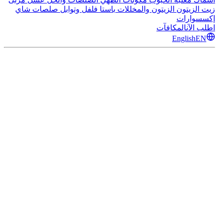
زيت الزيتون
الزيتون والمخللات
باستا
فلفل وتوابل
صلصات
شاي
إكسسوارات
اطلب الآن
المكافآت
English
EN