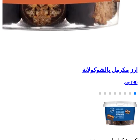
ارز مكرمل بالشوكولاتة
بر
190جم
00