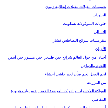
تغميسات
مقبلات
مقبلات إيطالية
زيتون
الحلويات
حلويات الشوكولاتة
بسكويت
التسالي
مقرمشات
شرائح البطاطس
فشار
الأجبان
أجبان من حول العالم
شرائح جبن طبيعي
جبن مبشور
جبن أبيض
اللحوم والدواجن
لحم العجل
لحم ضأن
لحم حاشي
أحشاء
من المزرعة
الفواكة
المكسرات والفواكه المجففة
الخضار
خضروات مُجهزة
المقاضي
أسماك معلبة
الحبوب
مكونات الطهي
الصلصات والخل
عسل
مربى