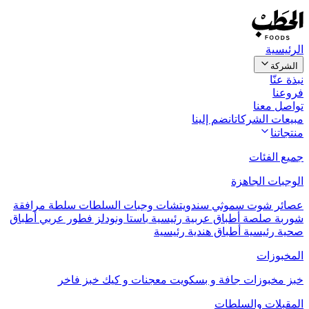
الرئيسية
الشركة
نبذة عنّا
فروعنا
تواصل معنا
مبيعات الشركات
انضم إلينا
منتجاتنا
جميع الفئات
الوجبات الجاهزة
عصائر
شوت
سموثي
سندويتشات
وجبات السلطات
سلطة مرافقة
شوربة
صلصة
أطباق عربية رئيسية
باستا ونودلز
فطور عربي
أطباق
صحية رئيسية
أطباق هندية رئيسية
المخبوزات
خبز
مخبوزات جافة و بسكويت
معجنات و كيك
خبز فاخر
المقبلات والسلطات