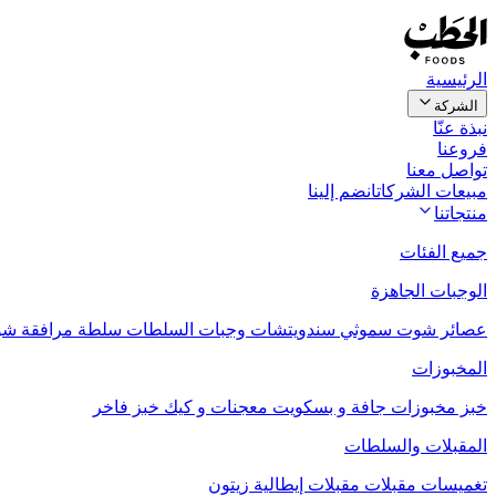
الرئيسية
الشركة
نبذة عنّا
فروعنا
تواصل معنا
مبيعات الشركات
انضم إلينا
منتجاتنا
جميع الفئات
الوجبات الجاهزة
عصائر
شوت
سموثي
سندويتشات
وجبات السلطات
سلطة مرافقة
شو
المخبوزات
خبز
مخبوزات جافة و بسكويت
معجنات و كيك
خبز فاخر
المقبلات والسلطات
تغميسات
مقبلات
مقبلات إيطالية
زيتون