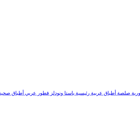
ربة
صلصة
أطباق عربية رئيسية
باستا ونودلز
فطور عربي
أطباق صحية