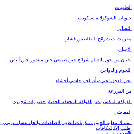
الحلويات
حلويات الشوكولاتة
بسكويت
التسالي
مقرمشات
شرائح البطاطس
فشار
الأجبان
أجبان من حول العالم
شرائح جبن طبيعي
جبن مبشور
جبن أبيض
اللحوم والدواجن
لحم العجل
لحم ضأن
لحم حاشي
أحشاء
من المزرعة
الفواكة
المكسرات والفواكه المجففة
الخضار
خضروات مُجهزة
المقاضي
أسماك معلبة
الحبوب
مكونات الطهي
الصلصات والخل
عسل
مربى
زي
اطلب الآن
المكافآت