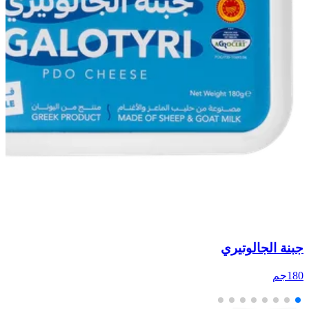
جبنة الجالوتيري
ج
180جم
50