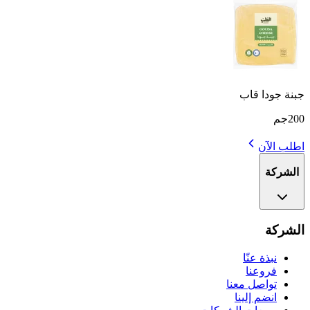
جبنة جودا قاب
200جم
اطلب الآن
الشركة
الشركة
نبذة عنّا
فروعنا
تواصل معنا
انضم إلينا