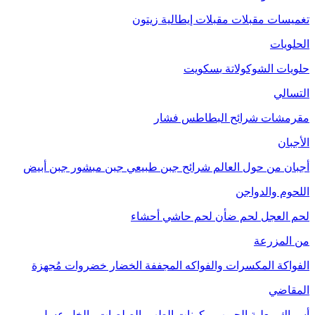
تغميسات
مقبلات
مقبلات إيطالية
زيتون
الحلويات
حلويات الشوكولاتة
بسكويت
التسالي
مقرمشات
شرائح البطاطس
فشار
الأجبان
أجبان من حول العالم
شرائح جبن طبيعي
جبن مبشور
جبن أبيض
اللحوم والدواجن
لحم العجل
لحم ضأن
لحم حاشي
أحشاء
من المزرعة
الفواكة
المكسرات والفواكه المجففة
الخضار
خضروات مُجهزة
المقاضي
أسماك معلبة
الحبوب
مكونات الطهي
الصلصات والخل
عسل
مربى