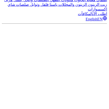
زيت الزيتون
الزيتون والمخللات
باستا
فلفل وتوابل
صلصات
شاي
إكسسوارات
اطلب الآن
المكافآت
English
EN