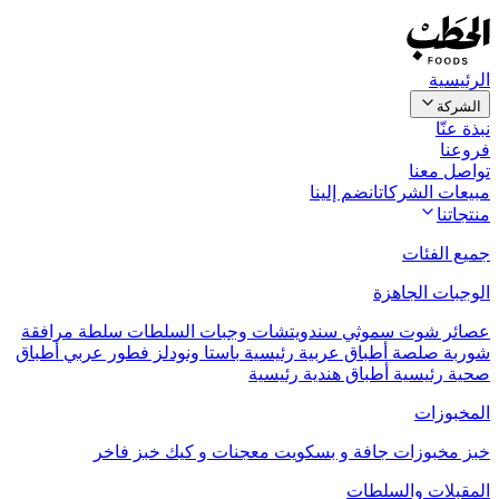
الرئيسية
الشركة
نبذة عنّا
فروعنا
تواصل معنا
مبيعات الشركات
انضم إلينا
منتجاتنا
جميع الفئات
الوجبات الجاهزة
عصائر
شوت
سموثي
سندويتشات
وجبات السلطات
سلطة مرافقة
شوربة
صلصة
أطباق عربية رئيسية
باستا ونودلز
فطور عربي
أطباق
صحية رئيسية
أطباق هندية رئيسية
المخبوزات
خبز
مخبوزات جافة و بسكويت
معجنات و كيك
خبز فاخر
المقبلات والسلطات