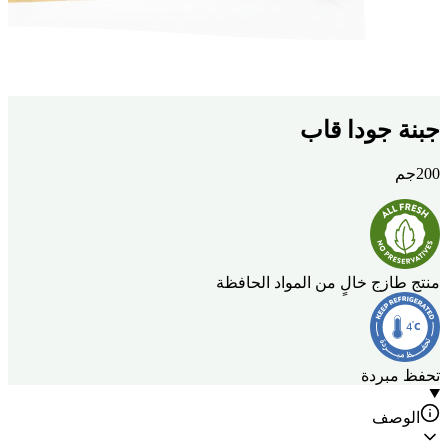
جبنة جودا قاب
200جم
منتج طازج خالٍ من المواد الحافظة
تحفظ مبردة
الوصف