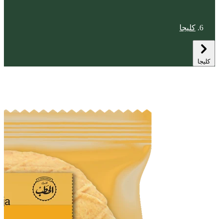
كليجا
كليجا