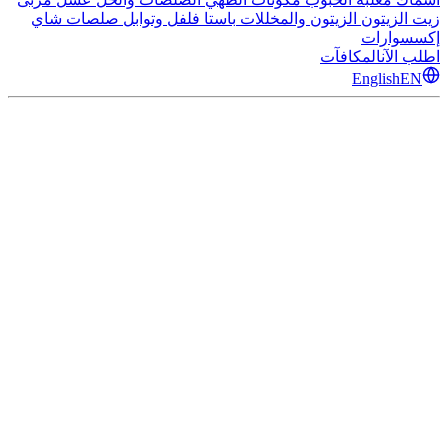
زيت الزيتون
الزيتون والمخللات
باستا
فلفل وتوابل
صلصات
شاي
إكسسوارات
اطلب الآن
المكافآت
English
EN