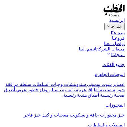
الرئيسية
الشركة
نبذة عنّا
فروعنا
تواصل معنا
مبيعات الشركات
انضم إلينا
منتجاتنا
جميع الفئات
الوجبات الجاهزة
عصائر
شوت
سموثي
سندويتشات
وجبات السلطات
سلطة مرافقة
شوربة
صلصة
أطباق عربية رئيسية
باستا ونودلز
فطور عربي
أطباق
صحية رئيسية
أطباق هندية رئيسية
المخبوزات
خبز
مخبوزات جافة و بسكويت
معجنات و كيك
خبز فاخر
المقبلات والسلطات