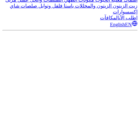
زيت الزيتون
الزيتون والمخللات
باستا
فلفل وتوابل
صلصات
شاي
إكسسوارات
اطلب الآن
المكافآت
English
EN