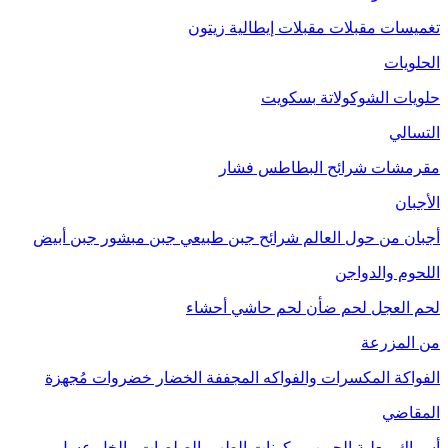
تغميسات
مقبلات
مقبلات إيطالية
زيتون
الحلويات
حلويات الشوكولاتة
بسكويت
التسالي
مقرمشات
شرائح البطاطس
فشار
الأجبان
أجبان من حول العالم
شرائح جبن طبيعي
جبن مبشور
جبن أبيض
اللحوم والدواجن
لحم العجل
لحم ضأن
لحم حاشي
أحشاء
من المزرعة
الفواكة
المكسرات والفواكه المجففة
الخضار
خضروات مُجهزة
المقاضي
أسماك معلبة
الحبوب
مكونات الطهي
الصلصات والخل
عسل
مربى