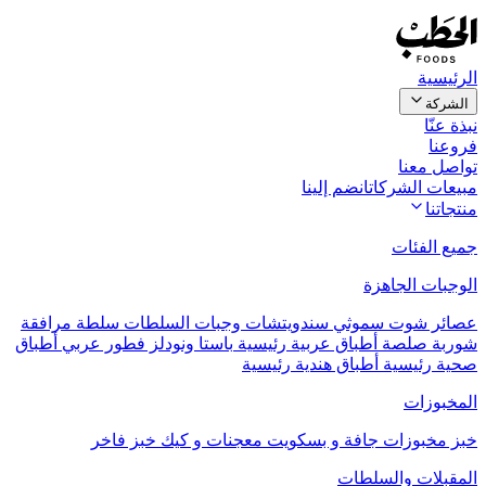
الرئيسية
الشركة
نبذة عنّا
فروعنا
تواصل معنا
مبيعات الشركات
انضم إلينا
منتجاتنا
جميع الفئات
الوجبات الجاهزة
عصائر
شوت
سموثي
سندويتشات
وجبات السلطات
سلطة مرافقة
شوربة
صلصة
أطباق عربية رئيسية
باستا ونودلز
فطور عربي
أطباق
صحية رئيسية
أطباق هندية رئيسية
المخبوزات
خبز
مخبوزات جافة و بسكويت
معجنات و كيك
خبز فاخر
المقبلات والسلطات