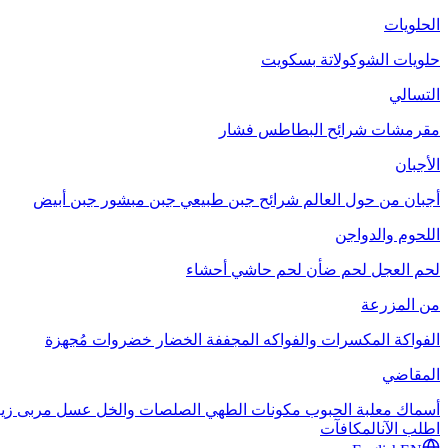
الحلويات
حلويات الشوكولاتة
بسكويت
التسالي
مقرمشات
شرائح البطاطس
فشار
الأجبان
أجبان من حول العالم
شرائح جبن طبيعي
جبن مبشور
جبن أبيض
اللحوم والدواجن
لحم العجل
لحم ضأن
لحم حاشي
أحشاء
من المزرعة
الفواكة
المكسرات والفواكه المجففة
الخضار
خضروات مُجهزة
المقاضي
أسماك معلبة
الحبوب
مكونات الطهي
الصلصات والخل
عسل
مربى
زي
اطلب الآن
المكافآت