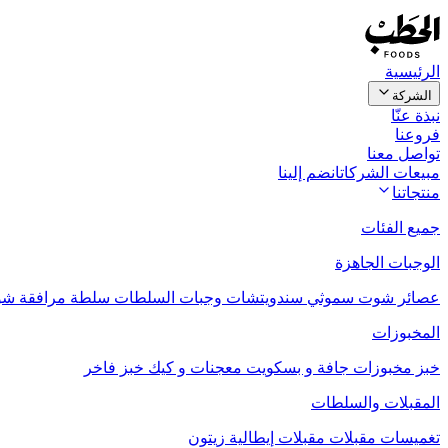
الرئيسية
الشركة
نبذة عنّا
فروعنا
تواصل معنا
مبيعات الشركات
انضم إلينا
منتجاتنا
جميع الفئات
الوجبات الجاهزة
عصائر
شوت
سموثي
سندويتشات
وجبات السلطات
سلطة مرافقة
شو
المخبوزات
خبز
مخبوزات جافة و بسكويت
معجنات و كيك
خبز فاخر
المقبلات والسلطات
تغميسات
مقبلات
مقبلات إيطالية
زيتون