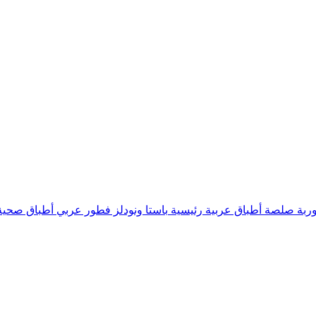
ربة
صلصة
أطباق عربية رئيسية
باستا ونودلز
فطور عربي
أطباق صحية