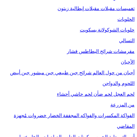
تغميسات
مقبلات
مقبلات إيطالية
زيتون
الحلويات
حلويات الشوكولاتة
بسكويت
التسالي
مقرمشات
شرائح البطاطس
فشار
الأجبان
أجبان من حول العالم
شرائح جبن طبيعي
جبن مبشور
جبن أبيض
اللحوم والدواجن
لحم العجل
لحم ضأن
لحم حاشي
أحشاء
من المزرعة
الفواكة
المكسرات والفواكه المجففة
الخضار
خضروات مُجهزة
المقاضي
أسماك معلبة
الحبوب
مكونات الطهي
الصلصات والخل
عسل
مربى