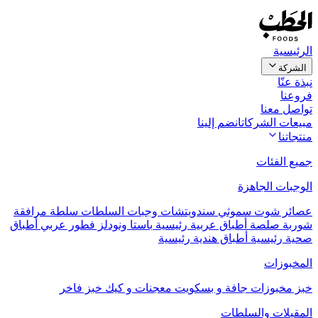
الرئيسية
الشركة
نبذة عنّا
فروعنا
تواصل معنا
مبيعات الشركات
انضم إلينا
منتجاتنا
جميع الفئات
الوجبات الجاهزة
عصائر
شوت
سموثي
سندويتشات
وجبات السلطات
سلطة مرافقة
شوربة
صلصة
أطباق عربية رئيسية
باستا ونودلز
فطور عربي
أطباق
صحية رئيسية
أطباق هندية رئيسية
المخبوزات
خبز
مخبوزات جافة و بسكويت
معجنات و كيك
خبز فاخر
المقبلات والسلطات