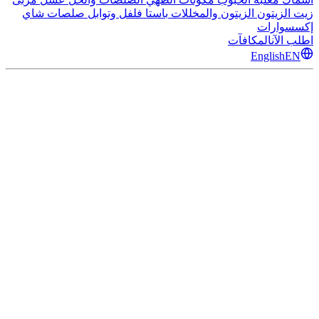
زيت الزيتون
الزيتون والمخللات
باستا
فلفل وتوابل
صلصات
شاي
إكسسوارات
اطلب الآن
المكافآت
English
EN