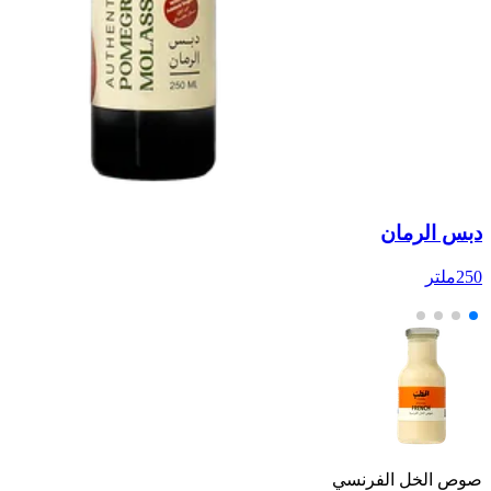
دبس الرمان
ص
250ملتر
250
صوص الخل الفرنسي