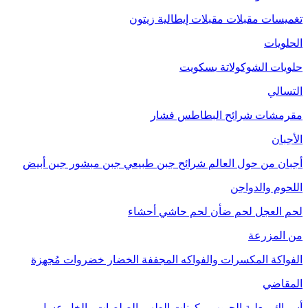
تغميسات
مقبلات
مقبلات إيطالية
زيتون
الحلويات
حلويات الشوكولاتة
بسكويت
التسالي
مقرمشات
شرائح البطاطس
فشار
الأجبان
أجبان من حول العالم
شرائح جبن طبيعي
جبن مبشور
جبن أبيض
اللحوم والدواجن
لحم العجل
لحم ضأن
لحم حاشي
أحشاء
من المزرعة
الفواكة
المكسرات والفواكه المجففة
الخضار
خضروات مُجهزة
المقاضي
أسماك معلبة
الحبوب
مكونات الطهي
الصلصات والخل
عسل
مربى