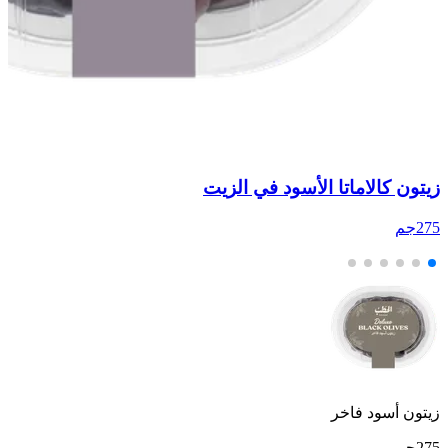
زيتون كالاماتا الأسود في الزيت
زي
275جم
75
زيتون أسود فاخر
275جم