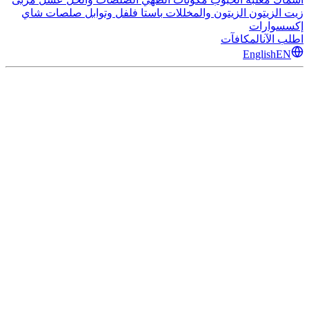
زيت الزيتون
الزيتون والمخللات
باستا
فلفل وتوابل
صلصات
شاي
إكسسوارات
اطلب الآن
المكافآت
English
EN