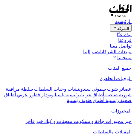
الرئيسية
الشركة
نبذة عنّا
فروعنا
تواصل معنا
مبيعات الشركات
انضم إلينا
منتجاتنا
جميع الفئات
الوجبات الجاهزة
عصائر
شوت
سموثي
سندويتشات
وجبات السلطات
سلطة مرافقة
شوربة
صلصة
أطباق عربية رئيسية
باستا ونودلز
فطور عربي
أطباق
صحية رئيسية
أطباق هندية رئيسية
المخبوزات
خبز
مخبوزات جافة و بسكويت
معجنات و كيك
خبز فاخر
المقبلات والسلطات