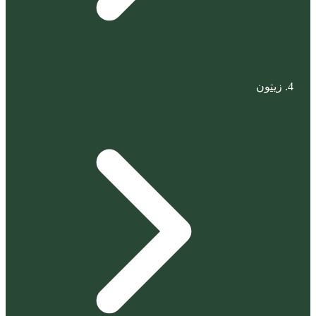
زيتون