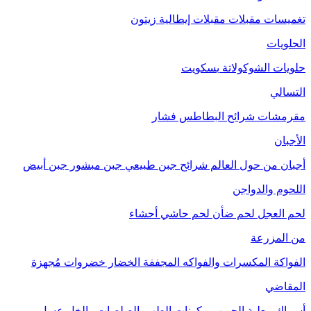
تغميسات
مقبلات
مقبلات إيطالية
زيتون
الحلويات
حلويات الشوكولاتة
بسكويت
التسالي
مقرمشات
شرائح البطاطس
فشار
الأجبان
أجبان من حول العالم
شرائح جبن طبيعي
جبن مبشور
جبن أبيض
اللحوم والدواجن
لحم العجل
لحم ضأن
لحم حاشي
أحشاء
من المزرعة
الفواكة
المكسرات والفواكه المجففة
الخضار
خضروات مُجهزة
المقاضي
أسماك معلبة
الحبوب
مكونات الطهي
الصلصات والخل
عسل
مربى