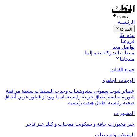
الرئيسية
الشركة
نبذة عنّا
فروعنا
تواصل معنا
مبيعات الشركات
انضم إلينا
منتجاتنا
جميع الفئات
الوجبات الجاهزة
عصائر
شوت
سموثي
سندويتشات
وجبات السلطات
سلطة مرافقة
شوربة
صلصة
أطباق عربية رئيسية
باستا ونودلز
فطور عربي
أطباق
صحية رئيسية
أطباق هندية رئيسية
المخبوزات
خبز
مخبوزات جافة و بسكويت
معجنات و كيك
خبز فاخر
المقبلات والسلطات