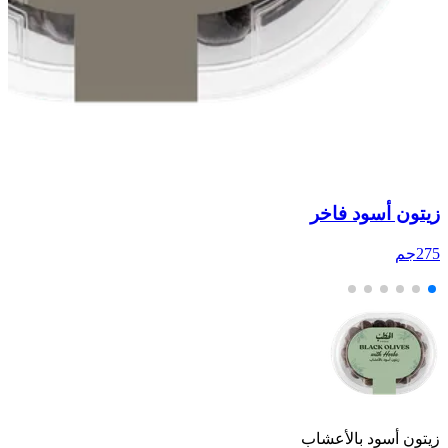
زيتون أسود فاخر
زي
275جم
75
زيتون أسود بالأعشاب