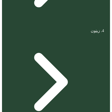
زيتون