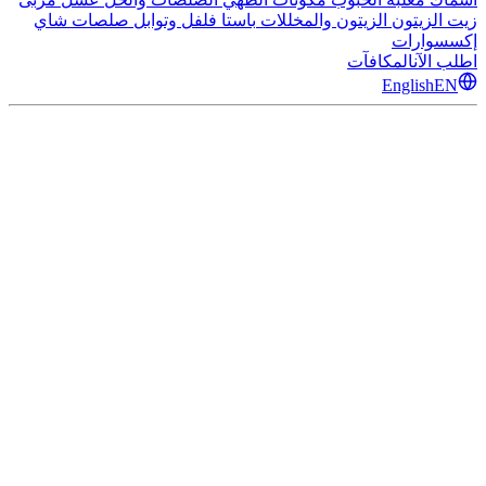
زيت الزيتون
الزيتون والمخللات
باستا
فلفل وتوابل
صلصات
شاي
إكسسوارات
اطلب الآن
المكافآت
English
EN