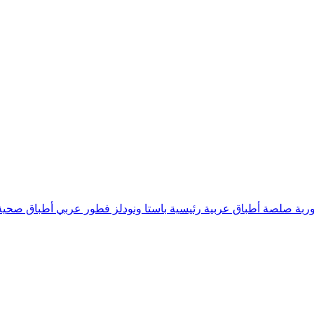
ربة
صلصة
أطباق عربية رئيسية
باستا ونودلز
فطور عربي
أطباق صحية