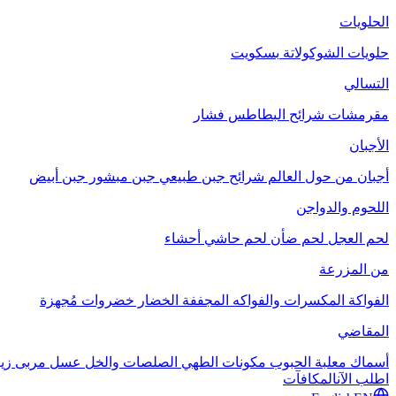
الحلويات
حلويات الشوكولاتة
بسكويت
التسالي
مقرمشات
شرائح البطاطس
فشار
الأجبان
أجبان من حول العالم
شرائح جبن طبيعي
جبن مبشور
جبن أبيض
اللحوم والدواجن
لحم العجل
لحم ضأن
لحم حاشي
أحشاء
من المزرعة
الفواكة
المكسرات والفواكه المجففة
الخضار
خضروات مُجهزة
المقاضي
أسماك معلبة
الحبوب
مكونات الطهي
الصلصات والخل
عسل
مربى
زي
اطلب الآن
المكافآت