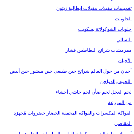
تغميسات
مقبلات
مقبلات إيطالية
زيتون
الحلويات
حلويات الشوكولاتة
بسكويت
التسالي
مقرمشات
شرائح البطاطس
فشار
الأجبان
أجبان من حول العالم
شرائح جبن طبيعي
جبن مبشور
جبن أبيض
اللحوم والدواجن
لحم العجل
لحم ضأن
لحم حاشي
أحشاء
من المزرعة
الفواكة
المكسرات والفواكه المجففة
الخضار
خضروات مُجهزة
المقاضي
أسماك معلبة
الحبوب
مكونات الطهي
الصلصات والخل
عسل
مربى