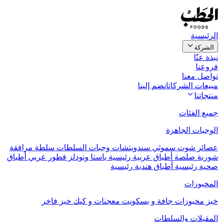
الرئيسية
الشركة
نبذة عنّا
فروعنا
تواصل معنا
مبيعات الشركات
انضم إلينا
منتجاتنا
جميع الفئات
الوجبات الجاهزة
عصائر
شوت
سموثي
سندويتشات
وجبات السلطات
سلطة مرافقة
شوربة
صلصة
أطباق عربية رئيسية
باستا ونودلز
فطور عربي
أطباق
صحية رئيسية
أطباق هندية رئيسية
المخبوزات
خبز
مخبوزات جافة و بسكويت
معجنات و كيك
خبز فاخر
المقبلات والسلطات