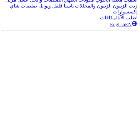
زيت الزيتون
الزيتون والمخللات
باستا
فلفل وتوابل
صلصات
شاي
إكسسوارات
اطلب الآن
المكافآت
English
EN