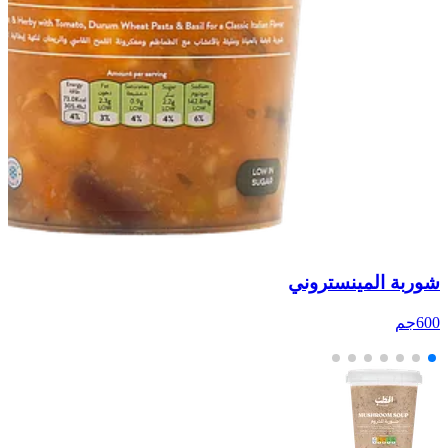
شوربة المينستروني
ش
600جم
00