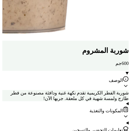
شوربة المشروم
600جم
الوصف
شوربة الفطر الكريمية تقدم نكهة غنية ودافئة مصنوعة من فطر
طازج ولمسة شهية في كل ملعقة. جربها الآن!
المكونات والتغذية
تعليمات التحضير والتسخين