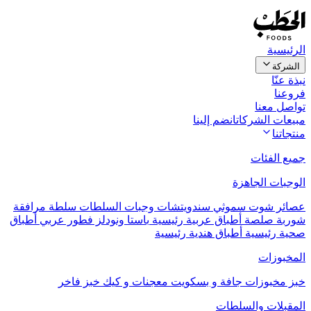
الرئيسية
الشركة
نبذة عنّا
فروعنا
تواصل معنا
مبيعات الشركات
انضم إلينا
منتجاتنا
جميع الفئات
الوجبات الجاهزة
عصائر
شوت
سموثي
سندويتشات
وجبات السلطات
سلطة مرافقة
شوربة
صلصة
أطباق عربية رئيسية
باستا ونودلز
فطور عربي
أطباق
صحية رئيسية
أطباق هندية رئيسية
المخبوزات
خبز
مخبوزات جافة و بسكويت
معجنات و كيك
خبز فاخر
المقبلات والسلطات