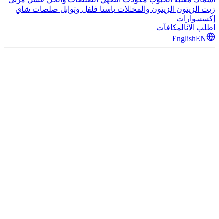
زيت الزيتون
الزيتون والمخللات
باستا
فلفل وتوابل
صلصات
شاي
إكسسوارات
اطلب الآن
المكافآت
English
EN