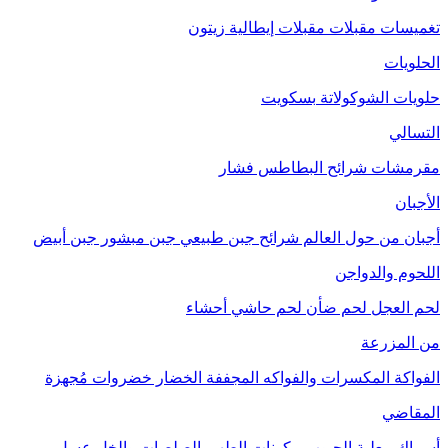
تغميسات
مقبلات
مقبلات إيطالية
زيتون
الحلويات
حلويات الشوكولاتة
بسكويت
التسالي
مقرمشات
شرائح البطاطس
فشار
الأجبان
أجبان من حول العالم
شرائح جبن طبيعي
جبن مبشور
جبن أبيض
اللحوم والدواجن
لحم العجل
لحم ضأن
لحم حاشي
أحشاء
من المزرعة
الفواكة
المكسرات والفواكه المجففة
الخضار
خضروات مُجهزة
المقاضي
أسماك معلبة
الحبوب
مكونات الطهي
الصلصات والخل
عسل
مربى