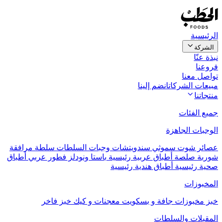
الرئيسية
الشركة
نبذة عنّا
فروعنا
تواصل معنا
مبيعات الشركات
انضم إلينا
منتجاتنا
جميع الفئات
الوجبات الجاهزة
عصائر
شوت
سموثي
سندويتشات
وجبات السلطات
سلطة مرافقة
شوربة
صلصة
أطباق عربية رئيسية
باستا ونودلز
فطور عربي
أطباق
صحية رئيسية
أطباق هندية رئيسية
المخبوزات
خبز
مخبوزات جافة و بسكويت
معجنات و كيك
خبز فاخر
المقبلات والسلطات