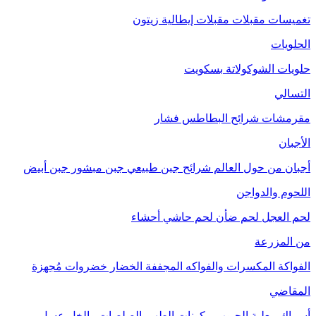
تغميسات
مقبلات
مقبلات إيطالية
زيتون
الحلويات
حلويات الشوكولاتة
بسكويت
التسالي
مقرمشات
شرائح البطاطس
فشار
الأجبان
أجبان من حول العالم
شرائح جبن طبيعي
جبن مبشور
جبن أبيض
اللحوم والدواجن
لحم العجل
لحم ضأن
لحم حاشي
أحشاء
من المزرعة
الفواكة
المكسرات والفواكه المجففة
الخضار
خضروات مُجهزة
المقاضي
أسماك معلبة
الحبوب
مكونات الطهي
الصلصات والخل
عسل
مربى