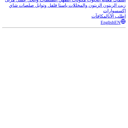
زيت الزيتون
الزيتون والمخللات
باستا
فلفل وتوابل
صلصات
شاي
إكسسوارات
اطلب الآن
المكافآت
English
EN