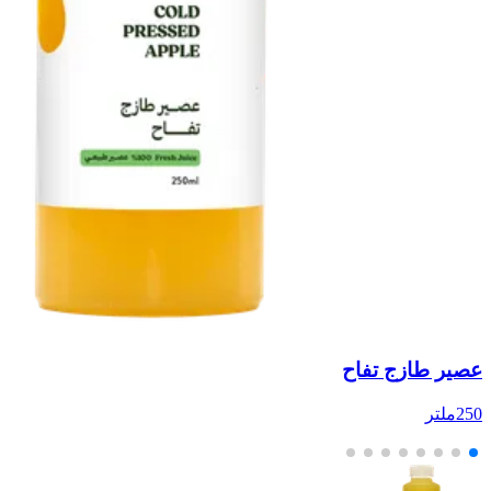
عصير طازج تفاح
ع
250ملتر
1لتر