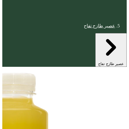
عصير طازج تفاح
عصير طازج تفاح