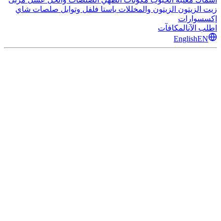
زيت الزيتون
الزيتون والمخللات
باستا
فلفل وتوابل
صلصات
شاي
إكسسوارات
اطلب الآن
المكافآت
English
EN