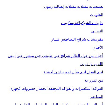
تغميسات
مقبلات
مقبلات إيطالية
زيتون
الحلويات
حلويات الشوكولاتة
بسكويت
التسالي
مقرمشات
شرائح البطاطس
فشار
الأجبان
أجبان من حول العالم
شرائح جبن طبيعي
جبن مبشور
جبن أبيض
اللحوم والدواجن
لحم العجل
لحم ضأن
لحم حاشي
أحشاء
من المزرعة
الفواكة
المكسرات والفواكه المجففة
الخضار
خضروات مُجهزة
المقاضي
أسماك معلبة
الحبوب
مكونات الطهي
الصلصات والخل
عسل
مربى