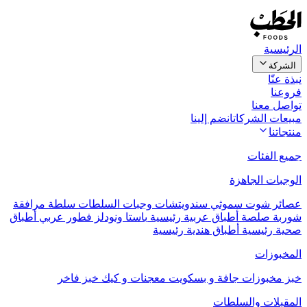
الرئيسية
الشركة
نبذة عنّا
فروعنا
تواصل معنا
مبيعات الشركات
انضم إلينا
منتجاتنا
جميع الفئات
الوجبات الجاهزة
عصائر
شوت
سموثي
سندويتشات
وجبات السلطات
سلطة مرافقة
شوربة
صلصة
أطباق عربية رئيسية
باستا ونودلز
فطور عربي
أطباق
صحية رئيسية
أطباق هندية رئيسية
المخبوزات
خبز
مخبوزات جافة و بسكويت
معجنات و كيك
خبز فاخر
المقبلات والسلطات