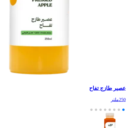
عصير طازج تفاح
ع
250ملتر
500