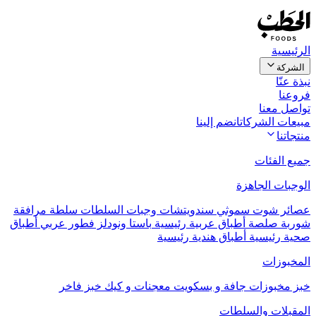
الرئيسية
الشركة
نبذة عنّا
فروعنا
تواصل معنا
مبيعات الشركات
انضم إلينا
منتجاتنا
جميع الفئات
الوجبات الجاهزة
عصائر
شوت
سموثي
سندويتشات
وجبات السلطات
سلطة مرافقة
شوربة
صلصة
أطباق عربية رئيسية
باستا ونودلز
فطور عربي
أطباق
صحية رئيسية
أطباق هندية رئيسية
المخبوزات
خبز
مخبوزات جافة و بسكويت
معجنات و كيك
خبز فاخر
المقبلات والسلطات