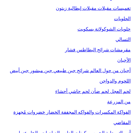
تغميسات
مقبلات
مقبلات إيطالية
زيتون
الحلويات
حلويات الشوكولاتة
بسكويت
التسالي
مقرمشات
شرائح البطاطس
فشار
الأجبان
أجبان من حول العالم
شرائح جبن طبيعي
جبن مبشور
جبن أبيض
اللحوم والدواجن
لحم العجل
لحم ضأن
لحم حاشي
أحشاء
من المزرعة
الفواكة
المكسرات والفواكه المجففة
الخضار
خضروات مُجهزة
المقاضي
أسماك معلبة
الحبوب
مكونات الطهي
الصلصات والخل
عسل
مربى