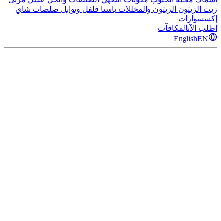
زيت الزيتون
الزيتون والمخللات
باستا
فلفل وتوابل
صلصات
شاي
إكسسوارات
اطلب الآن
المكافآت
English
EN