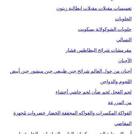
تغميسات
مقبلات
مقبلات إيطالية
زيتون
الحلويات
حلويات الشوكولاتة
بسكويت
التسالي
مقرمشات
شرائح البطاطس
فشار
الأجبان
أجبان من حول العالم
شرائح جبن طبيعي
جبن مبشور
جبن أبيض
اللحوم والدواجن
لحم العجل
لحم ضأن
لحم حاشي
أحشاء
من المزرعة
الفواكة
المكسرات والفواكه المجففة
الخضار
خضروات مُجهزة
المقاضي
أسماك معلبة
الحبوب
مكونات الطهي
الصلصات والخل
عسل
مربى