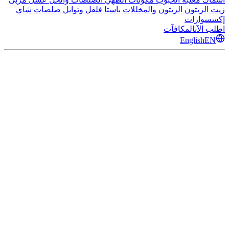
زيت الزيتون
الزيتون والمخللات
باستا
فلفل وتوابل
صلصات
شاي
إكسسوارات
اطلب الآن
المكافآت
English
EN