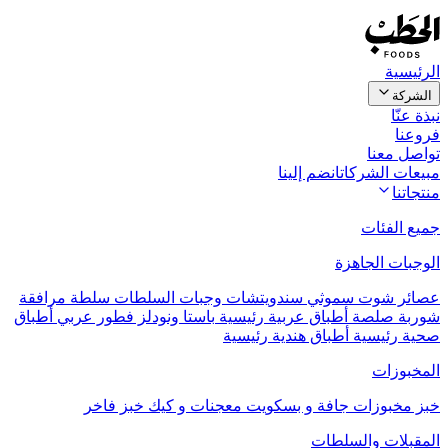
الرئيسية
الشركة
نبذة عنّا
فروعنا
تواصل معنا
مبيعات الشركات
انضم إلينا
منتجاتنا
جميع الفئات
الوجبات الجاهزة
عصائر
شوت
سموثي
سندويتشات
وجبات السلطات
سلطة مرافقة
شوربة
صلصة
أطباق عربية رئيسية
باستا ونودلز
فطور عربي
أطباق
صحية رئيسية
أطباق هندية رئيسية
المخبوزات
خبز
مخبوزات جافة و بسكويت
معجنات و كيك
خبز فاخر
المقبلات والسلطات