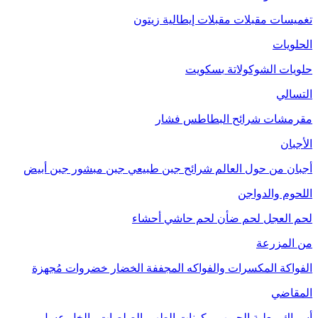
تغميسات
مقبلات
مقبلات إيطالية
زيتون
الحلويات
حلويات الشوكولاتة
بسكويت
التسالي
مقرمشات
شرائح البطاطس
فشار
الأجبان
أجبان من حول العالم
شرائح جبن طبيعي
جبن مبشور
جبن أبيض
اللحوم والدواجن
لحم العجل
لحم ضأن
لحم حاشي
أحشاء
من المزرعة
الفواكة
المكسرات والفواكه المجففة
الخضار
خضروات مُجهزة
المقاضي
أسماك معلبة
الحبوب
مكونات الطهي
الصلصات والخل
عسل
مربى