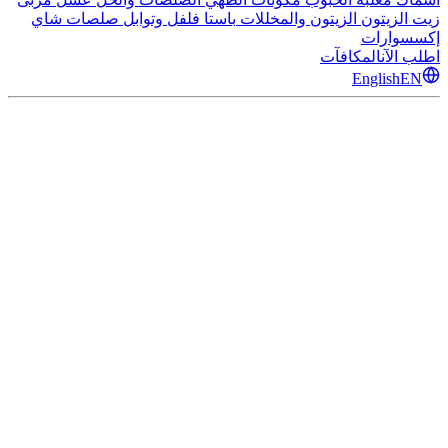
زيت الزيتون
الزيتون والمخللات
باستا
فلفل وتوابل
صلصات
شاي
إكسسوارات
اطلب الآن
المكافآت
English
EN