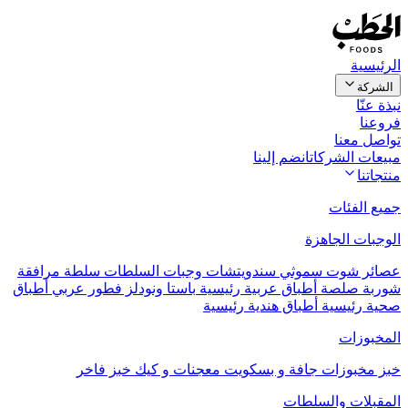
الرئيسية
الشركة
نبذة عنّا
فروعنا
تواصل معنا
مبيعات الشركات
انضم إلينا
منتجاتنا
جميع الفئات
الوجبات الجاهزة
عصائر
شوت
سموثي
سندويتشات
وجبات السلطات
سلطة مرافقة
شوربة
صلصة
أطباق عربية رئيسية
باستا ونودلز
فطور عربي
أطباق
صحية رئيسية
أطباق هندية رئيسية
المخبوزات
خبز
مخبوزات جافة و بسكويت
معجنات و كيك
خبز فاخر
المقبلات والسلطات