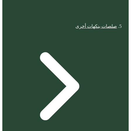
صلصات بنكهات أخرى