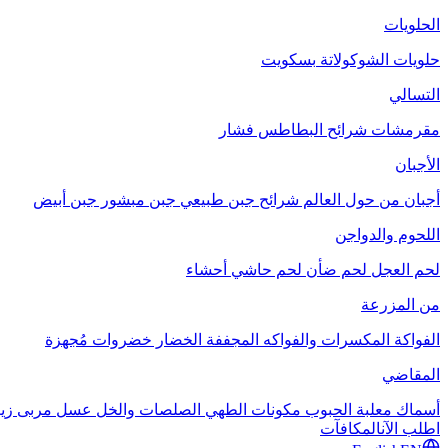
الحلويات
حلويات الشوكولاتة
بسكويت
التسالي
مقرمشات
شرائح البطاطس
فشار
الأجبان
أجبان من حول العالم
شرائح جبن طبيعي
جبن مبشور
جبن أبيض
اللحوم والدواجن
لحم العجل
لحم ضأن
لحم حاشي
أحشاء
من المزرعة
الفواكة
المكسرات والفواكه المجففة
الخضار
خضروات مُجهزة
المقاضي
أسماك معلبة
الحبوب
مكونات الطهي
الصلصات والخل
عسل
مربى
زي
اطلب الآن
المكافآت