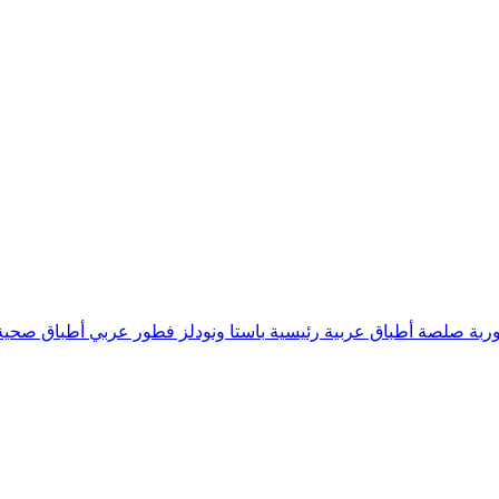
ربة
صلصة
أطباق عربية رئيسية
باستا ونودلز
فطور عربي
أطباق صحية