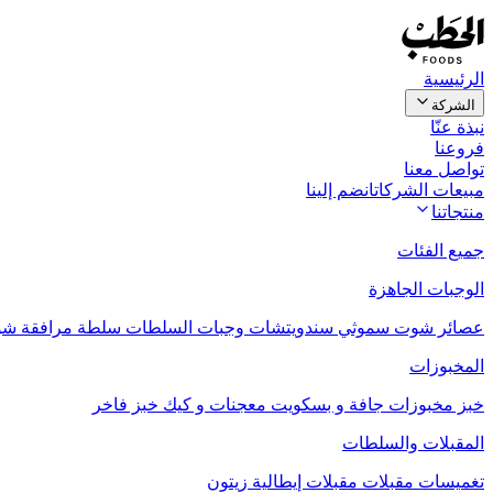
الرئيسية
الشركة
نبذة عنّا
فروعنا
تواصل معنا
مبيعات الشركات
انضم إلينا
منتجاتنا
جميع الفئات
الوجبات الجاهزة
عصائر
شوت
سموثي
سندويتشات
وجبات السلطات
سلطة مرافقة
شو
المخبوزات
خبز
مخبوزات جافة و بسكويت
معجنات و كيك
خبز فاخر
المقبلات والسلطات
تغميسات
مقبلات
مقبلات إيطالية
زيتون