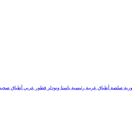
ربة
صلصة
أطباق عربية رئيسية
باستا ونودلز
فطور عربي
أطباق صحية