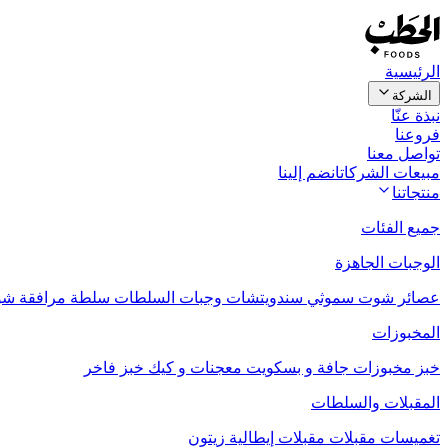
الرئيسية
الشركة
نبذة عنّا
فروعنا
تواصل معنا
مبيعات الشركات
انضم إلينا
منتجاتنا
جميع الفئات
الوجبات الجاهزة
عصائر
شوت
سموثي
سندويتشات
وجبات السلطات
سلطة مرافقة
شو
المخبوزات
خبز
مخبوزات جافة و بسكويت
معجنات و كيك
خبز فاخر
المقبلات والسلطات
تغميسات
مقبلات
مقبلات إيطالية
زيتون