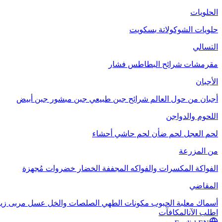
الحلويات
حلويات الشوكولاتة
بسكويت
التسالي
مقرمشات
شرائح البطاطس
فشار
الأجبان
أجبان من حول العالم
شرائح جبن طبيعي
جبن مبشور
جبن أبيض
اللحوم والدواجن
لحم العجل
لحم ضأن
لحم حاشي
أحشاء
من المزرعة
الفواكة
المكسرات والفواكه المجففة
الخضار
خضروات مُجهزة
المقاضي
أسماك معلبة
الحبوب
مكونات الطهي
الصلصات والخل
عسل
مربى
زي
اطلب الآن
المكافآت