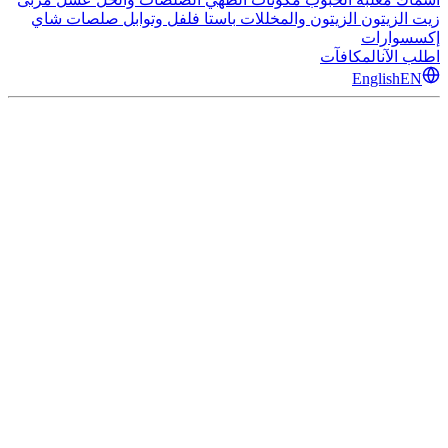
زيت الزيتون
الزيتون والمخللات
باستا
فلفل وتوابل
صلصات
شاي
إكسسوارات
اطلب الآن
المكافآت
English
EN