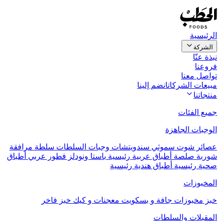
الرئيسية
الشركة
نبذة عنّا
فروعنا
تواصل معنا
مبيعات الشركات
انضم إلينا
منتجاتنا
جميع الفئات
الوجبات الجاهزة
عصائر
شوت
سموثي
سندويتشات
وجبات السلطات
سلطة مرافقة
شوربة
صلصة
أطباق عربية رئيسية
باستا ونودلز
فطور عربي
أطباق
صحية رئيسية
أطباق هندية رئيسية
المخبوزات
خبز
مخبوزات جافة و بسكويت
معجنات و كيك
خبز فاخر
المقبلات والسلطات