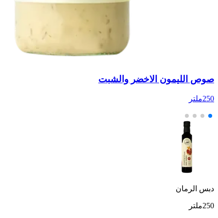
صوص الليمون الاخضر والشبت
ص
250ملتر
250
دبس الرمان
250ملتر