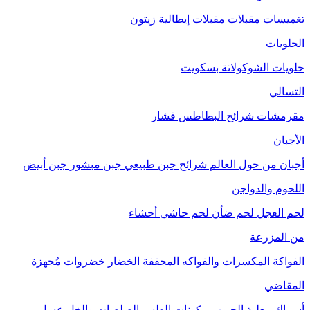
تغميسات
مقبلات
مقبلات إيطالية
زيتون
الحلويات
حلويات الشوكولاتة
بسكويت
التسالي
مقرمشات
شرائح البطاطس
فشار
الأجبان
أجبان من حول العالم
شرائح جبن طبيعي
جبن مبشور
جبن أبيض
اللحوم والدواجن
لحم العجل
لحم ضأن
لحم حاشي
أحشاء
من المزرعة
الفواكة
المكسرات والفواكه المجففة
الخضار
خضروات مُجهزة
المقاضي
أسماك معلبة
الحبوب
مكونات الطهي
الصلصات والخل
عسل
مربى