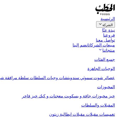
الرئيسية
الشركة
نبذة عنّا
فروعنا
تواصل معنا
مبيعات الشركات
انضم إلينا
منتجاتنا
جميع الفئات
الوجبات الجاهزة
عصائر
شوت
سموثي
سندويتشات
وجبات السلطات
سلطة مرافقة
شو
المخبوزات
خبز
مخبوزات جافة و بسكويت
معجنات و كيك
خبز فاخر
المقبلات والسلطات
تغميسات
مقبلات
مقبلات إيطالية
زيتون