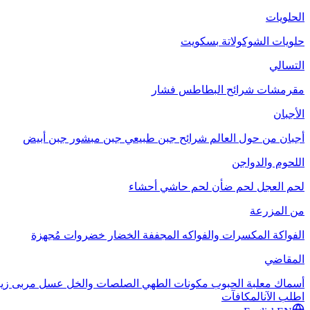
الحلويات
حلويات الشوكولاتة
بسكويت
التسالي
مقرمشات
شرائح البطاطس
فشار
الأجبان
أجبان من حول العالم
شرائح جبن طبيعي
جبن مبشور
جبن أبيض
اللحوم والدواجن
لحم العجل
لحم ضأن
لحم حاشي
أحشاء
من المزرعة
الفواكة
المكسرات والفواكه المجففة
الخضار
خضروات مُجهزة
المقاضي
أسماك معلبة
الحبوب
مكونات الطهي
الصلصات والخل
عسل
مربى
زي
اطلب الآن
المكافآت