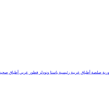
ربة
صلصة
أطباق عربية رئيسية
باستا ونودلز
فطور عربي
أطباق صحية