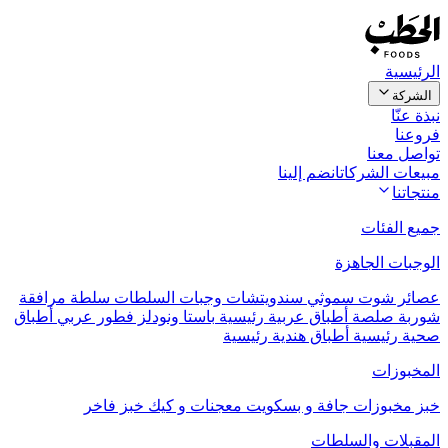
الرئيسية
الشركة
نبذة عنّا
فروعنا
تواصل معنا
مبيعات الشركات
انضم إلينا
منتجاتنا
جميع الفئات
الوجبات الجاهزة
عصائر
شوت
سموثي
سندويتشات
وجبات السلطات
سلطة مرافقة
شوربة
صلصة
أطباق عربية رئيسية
باستا ونودلز
فطور عربي
أطباق
صحية رئيسية
أطباق هندية رئيسية
المخبوزات
خبز
مخبوزات جافة و بسكويت
معجنات و كيك
خبز فاخر
المقبلات والسلطات