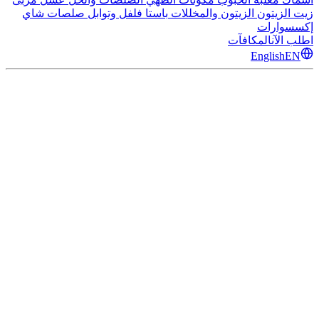
زيت الزيتون
الزيتون والمخللات
باستا
فلفل وتوابل
صلصات
شاي
إكسسوارات
اطلب الآن
المكافآت
English
EN