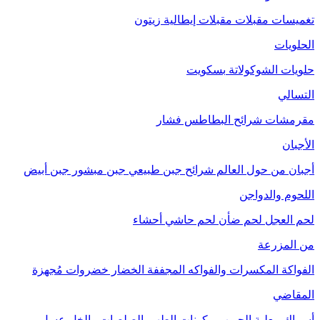
تغميسات
مقبلات
مقبلات إيطالية
زيتون
الحلويات
حلويات الشوكولاتة
بسكويت
التسالي
مقرمشات
شرائح البطاطس
فشار
الأجبان
أجبان من حول العالم
شرائح جبن طبيعي
جبن مبشور
جبن أبيض
اللحوم والدواجن
لحم العجل
لحم ضأن
لحم حاشي
أحشاء
من المزرعة
الفواكة
المكسرات والفواكه المجففة
الخضار
خضروات مُجهزة
المقاضي
أسماك معلبة
الحبوب
مكونات الطهي
الصلصات والخل
عسل
مربى