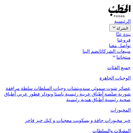
الرئيسية
الشركة
نبذة عنّا
فروعنا
تواصل معنا
مبيعات الشركات
انضم إلينا
منتجاتنا
جميع الفئات
الوجبات الجاهزة
عصائر
شوت
سموثي
سندويتشات
وجبات السلطات
سلطة مرافقة
شوربة
صلصة
أطباق عربية رئيسية
باستا ونودلز
فطور عربي
أطباق
صحية رئيسية
أطباق هندية رئيسية
المخبوزات
خبز
مخبوزات جافة و بسكويت
معجنات و كيك
خبز فاخر
المقبلات والسلطات