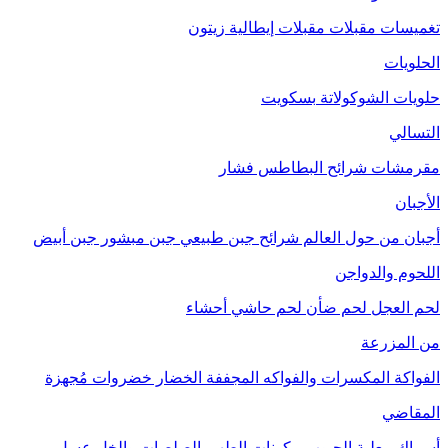
تغميسات
مقبلات
مقبلات إيطالية
زيتون
الحلويات
حلويات الشوكولاتة
بسكويت
التسالي
مقرمشات
شرائح البطاطس
فشار
الأجبان
أجبان من حول العالم
شرائح جبن طبيعي
جبن مبشور
جبن أبيض
اللحوم والدواجن
لحم العجل
لحم ضأن
لحم حاشي
أحشاء
من المزرعة
الفواكة
المكسرات والفواكه المجففة
الخضار
خضروات مُجهزة
المقاضي
أسماك معلبة
الحبوب
مكونات الطهي
الصلصات والخل
عسل
مربى