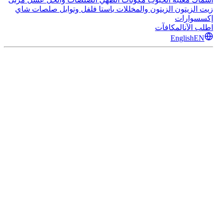
زيت الزيتون
الزيتون والمخللات
باستا
فلفل وتوابل
صلصات
شاي
إكسسوارات
اطلب الآن
المكافآت
English
EN