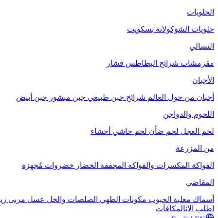
الحلويات
حلويات الشوكولاتة
بسكويت
التسالي
مقرمشات
شرائح البطاطس
فشار
الأجبان
أجبان من حول العالم
شرائح جبن طبيعي
جبن مبشور
جبن أبيض
اللحوم والدواجن
لحم العجل
لحم ضأن
لحم حاشي
أحشاء
من المزرعة
الفواكة
المكسرات والفواكه المجففة
الخضار
خضروات مُجهزة
المقاضي
أسماك معلبة
الحبوب
مكونات الطهي
الصلصات والخل
عسل
مربى
زي
اطلب الآن
المكافآت