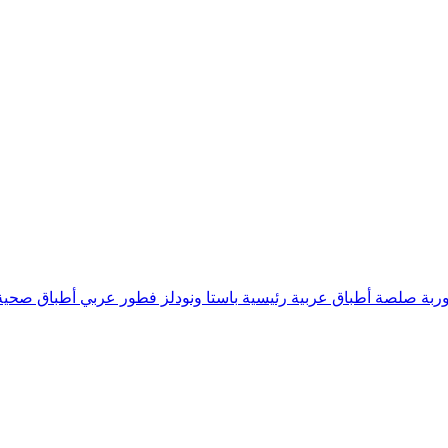
ربة
صلصة
أطباق عربية رئيسية
باستا ونودلز
فطور عربي
أطباق صحية