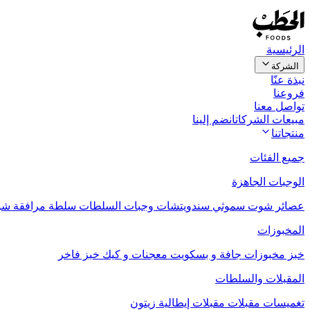
الرئيسية
الشركة
نبذة عنّا
فروعنا
تواصل معنا
مبيعات الشركات
انضم إلينا
منتجاتنا
جميع الفئات
الوجبات الجاهزة
عصائر
شوت
سموثي
سندويتشات
وجبات السلطات
سلطة مرافقة
شو
المخبوزات
خبز
مخبوزات جافة و بسكويت
معجنات و كيك
خبز فاخر
المقبلات والسلطات
تغميسات
مقبلات
مقبلات إيطالية
زيتون